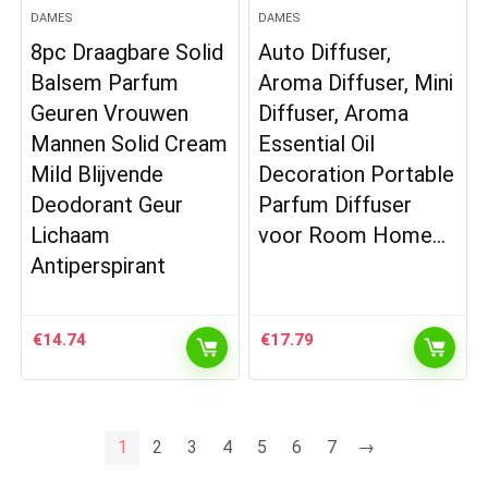
DAMES
DAMES
8pc Draagbare Solid
Auto Diffuser,
Balsem Parfum
Aroma Diffuser, Mini
Geuren Vrouwen
Diffuser, Aroma
Mannen Solid Cream
Essential Oil
Mild Blijvende
Decoration Portable
Deodorant Geur
Parfum Diffuser
Lichaam
voor Room Home…
Antiperspirant
€
14.74
€
17.79
1
2
3
4
5
6
7
→