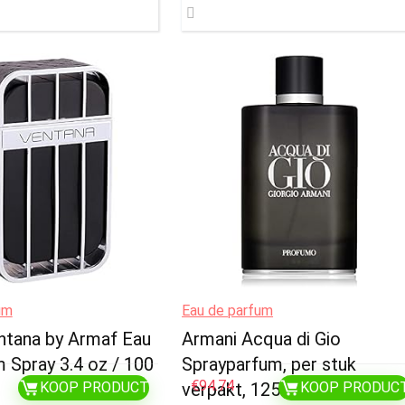
um
Eau de parfum
ntana by Armaf Eau
Armani Acqua di Gio
 Spray 3.4 oz / 100
Sprayparfum, per stuk
€
94.74
KOOP PRODUCT
verpakt, 125ml
KOOP PRODUC