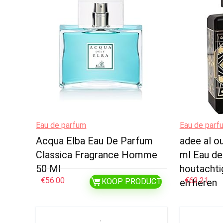
Eau de parfum
Eau de parf
Acqua Elba Eau De Parfum
adee al o
Classica Fragrance Homme
ml Eau de
50 Ml
houtachti
€
56.00
€
63.21
KOOP PRODUCT
en heren