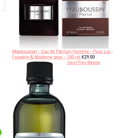
Mauboussin - Eau de Parfum Homme - Pour Lui -
Fougère & Moderne geur - 100 ml
€
29.00
Geoffrey Beene
T