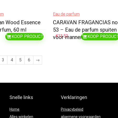
um
Eau de parfum
Man Wood Essence
CARAVAN FRAGANCIAS no
rfum, 60 ml
53 – Eau de parfum spuiten
€
13.52
KOOP PRODUCT
voor mannen – 150 ml
KOOP PRODUC
3
4
5
6
→
Snelle links
Verklaringen
Home
Privacybeleid
Alles winkelen
algemene voorwaarden