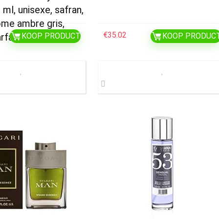
ml, unisexe, safran,
ôme ambre gris,
€
35.02
rfait
KOOP PRODUCT
KOOP PRODUC