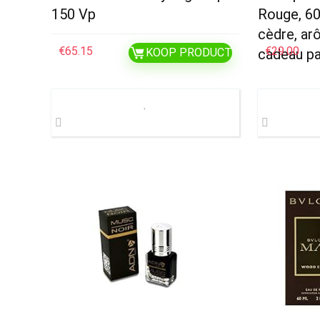
150 Vp
Rouge, 60 
cèdre, ar
€
65.15
€
29.00
KOOP PRODUCT
cadeau pa