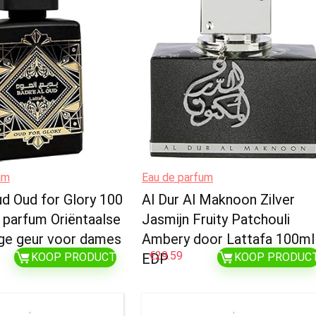
um
Eau de parfum
ud Oud for Glory 100
Al Dur Al Maknoon Zilver
 parfum Oriëntaalse
Jasmijn Fruity Patchouli
ge geur voor dames
Ambery door Lattafa 100ml
€
29.59
KOOP PRODUCT
EDP
KOOP PRODUC