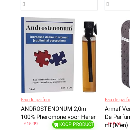
Eau de parfum
Eau de parf
ANDROSTENONUM 2,0ml
Armaf Ve
100% Pheromone voor Heren
De Parfum
€
15.99
€
32.65
KOOP PRODUCT
ml (Men)