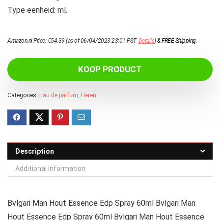
Type eenheid: ml.
Amazon.nl Price:
€
54.39
(as of 06/04/2023 23:01 PST-
Details
)
&
FREE Shipping
.
KOOP PRODUCT
Categories:
Eau de parfum
,
Heren
Description
Additional information
Bvlgari Man Hout Essence Edp Spray 60ml Bvlgari Man
Hout Essence Edp Spray 60ml Bvlgari Man Hout Essence