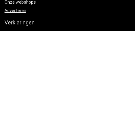
Onze webshops
Adverteren
Verklaringen
Privacybeleid
algemene voorwaarden
Gelieerde openbaarmaking
Productcategorieën
Eau de parfum
×