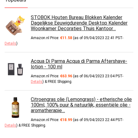
STOBOK Houten Bureau Blokken Kalender
Dagelijkse Eeuwigdurende Desktop Kalender
Woonkamer Decoraties Thuis Kantoor…
Amazon.nl Price:
€
11.58
(as of 09/04/2023 22:41 PST-
Details
)
Acqua Di Parma Acqua di Parma Aftershave-
lotion - 100 ml
Amazon.nl Price:
€
63.96
(as of 06/04/2023 23:04 PST-
Details
)
&
FREE Shipping
.
Citroengras olie (Lemongrass) - etherische olie
100ml, 100% puur & natuurlijk, essentiële olie -
aromatherapie…
Amazon.nl Price:
€
18.99
(as of 09/04/2023 22:44 PST-
Details
)
&
FREE Shipping
.