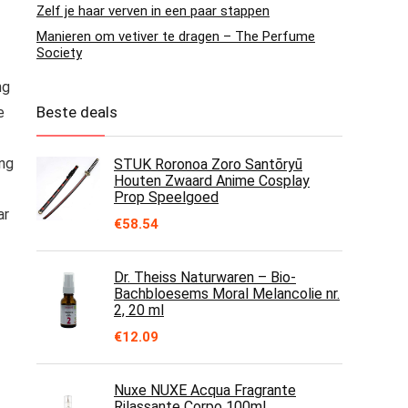
Zelf je haar verven in een paar stappen
Manieren om vetiver te dragen – The Perfume
Society
ng
Beste deals
e
ing
STUK Roronoa Zoro Santōryū
Houten Zwaard Anime Cosplay
Prop Speelgoed
ar
€
58.54
Dr. Theiss Naturwaren – Bio-
Bachbloesems Moral Melancolie nr.
2, 20 ml
€
12.09
Nuxe NUXE Acqua Fragrante
Rilassante Corpo 100ml