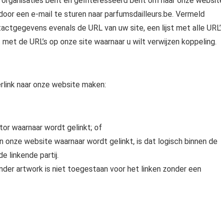
e organisaties bent en geïnteresseerd bent om naar onze websit
 door een e-mail te sturen naar parfumsdailleurs.be. Vermeld
tactgegevens evenals de URL van uw site, een lijst met alle URL’
st met de URL’s op onze site waarnaar u wilt verwijzen koppeling.
rlink naar onze website maken:
or waarnaar wordt gelinkt; of
n onze website waarnaar wordt gelinkt, is dat logisch binnen de
e linkende partij.
der artwork is niet toegestaan ​​voor het linken zonder een