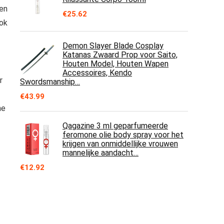
 en
€
25.62
ook
Demon Slayer Blade Cosplay
Katanas Zwaard Prop voor Saito,
Houten Model, Houten Wapen
Accessoires, Kendo
r
Swordsmanship…
€
43.99
ne
Qagazine 3 ml geparfumeerde
feromone olie body spray voor het
krijgen van onmiddellijke vrouwen
mannelijke aandacht…
€
12.92