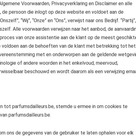
Algemene Voorwaarden, Privacyverklaring en Disclaimer en alle
u, de persoon die inlogt op deze website en voldoet aan de
szelf”, “Wij”, “Onze” en “Ons”, verwijst naar ons Bedrijf. “Partij”,
onszelf. Alle voorwaarden verwijzen naar het aanbod, de aanvaardi
 proces van onze assistentie aan de klant op de meest geschikt
te voldoen aan de behoeften van de klant met betrekking tot het
in overeenstemming met en onderworpen aan de geldende wetgev
inologie of andere woorden in het enkelvoud, meervoud,
 verwisselbaar beschouwd en wordt daarom als een verwijzing erna
en tot parfumsdailleurs.be, stemde u ermee in om cookies te
van parfumsdailleurs.be.
m ons de gegevens van de gebruiker te laten ophalen voor elk