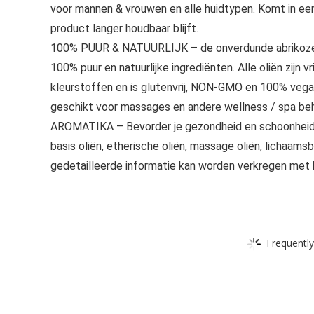
voor mannen & vrouwen en alle huidtypen. Komt in een 
product langer houdbaar blijft.
100% PUUR & NATUURLIJK – de onverdunde abrikozenpit
100% puur en natuurlijke ingrediënten. Alle oliën zijn 
kleurstoffen en is glutenvrij, NON-GMO en 100% vegan
geschikt voor massages en andere wellness / spa be
AROMATIKA – Bevorder je gezondheid en schoonheid m
basis oliën, etherische oliën, massage oliën, lichaa
gedetailleerde informatie kan worden verkregen met b
Frequently