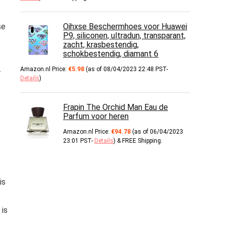
se
Oihxse Beschermhoes voor Huawei
P9, siliconen, ultradun, transparant,
zacht, krasbestendig,
schokbestendig, diamant 6
.
Amazon.nl Price:
€
5.98
(as of 08/04/2023 22:48 PST-
Details
)
Frapin The Orchid Man Eau de
Parfum voor heren
Amazon.nl Price:
€
94.78
(as of 06/04/2023
23:01 PST-
Details
)
&
FREE Shipping
.
is
 is