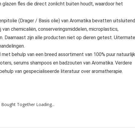
glazen fles die direct zonlicht buiten houdt, waardoor het
olie (Drager / Basis olie) van Aromatika bevatten uitsluiten
vrij van chemicaliën, conserveringsmiddelen, microplastics,
. Daarnaast zijn alle producten niet op dieren getest. Uitermat
handelingen.
et behulp van een breed assortiment van 100% puur natuurlij
msboters, serums shampoos en badzouten van Aromatika. Verdere
ehulp van gespecialiseerde literatuur over aromatherapie.
 Bought Together Loading...