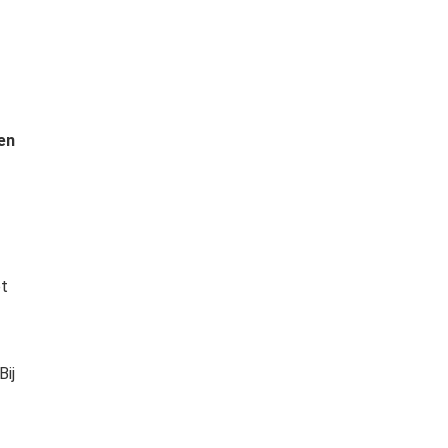
en
et
Bij