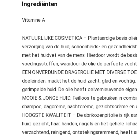
Ingrediënten
Vitamine A
NATUURLIJKE COSMETICA – Plantaardige basis oliën zi
verzorging van de huid, schoonheids- en gezondheidsb
met het huidvet van de mens. Hierdoor wordt de ba
voedingsstoffen, waardoor de olie de perfecte vocht
EEN ONVERDUNDE DRAGEROLIE MET DIVERSE TOEPAS
doeleinden, maakt het de huid zacht, glad en vochtig,
gerimpelde huid. De olie heeft celvernieuwende eigens
MOOIE & JONGE HUID. Feilloos te gebruiken in combin
shampoo, dagcrème, nachtcrème, gezichtscrème en
HOOGSTE KWALITEIT – De abrikozenpitolie is rijk aan 
huid, gezicht, haar, handen, nagels en het gehele lic
verzachtend, reinigend, ontstekingsremmend, heeft an