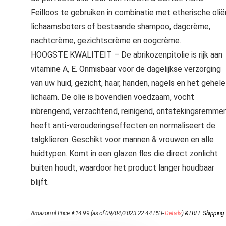
Feilloos te gebruiken in combinatie met etherische olië
lichaamsboters of bestaande shampoo, dagcrème,
nachtcrème, gezichtscrème en oogcrème.
HOOGSTE KWALITEIT – De abrikozenpitolie is rijk aan
vitamine A, E. Onmisbaar voor de dagelijkse verzorging
van uw huid, gezicht, haar, handen, nagels en het gehele
lichaam. De olie is bovendien voedzaam, vocht
inbrengend, verzachtend, reinigend, ontstekingsremme
heeft anti-verouderingseffecten en normaliseert de
talgklieren. Geschikt voor mannen & vrouwen en alle
huidtypen. Komt in een glazen fles die direct zonlicht
buiten houdt, waardoor het product langer houdbaar
blijft.
Amazon.nl Price:
€
14.99
(as of 09/04/2023 22:44 PST-
Details
)
&
FREE Shipping
.