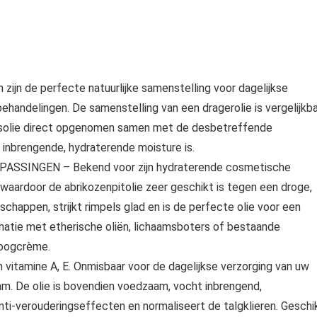
jn de perfecte natuurlijke samenstelling voor dagelijkse
ehandelingen. De samenstelling van een dragerolie is vergelijkb
sisolie direct opgenomen samen met de desbetreffende
 inbrengende, hydraterende moisture is.
SINGEN – Bekend voor zijn hydraterende cosmetische
 waardoor de abrikozenpitolie zeer geschikt is tegen een droge,
chappen, strijkt rimpels glad en is de perfecte olie voor een
atie met etherische oliën, lichaamsboters of bestaande
 oogcrème.
vitamine A, E. Onmisbaar voor de dagelijkse verzorging van uw
haam. De olie is bovendien voedzaam, vocht inbrengend,
ti-verouderingseffecten en normaliseert de talgklieren. Geschi