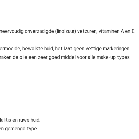
meervoudig onverzadigde (linolzuur) vetzuren, vitaminen A en E.
ermoeide, bewolkte huid, het laat geen vettige markeringen
ken de olie een zeer goed middel voor alle make-up types.
ulitis en ruwe huid;
een gemengd type.