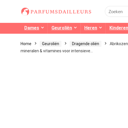
Search
for:
Dames
Geuroliën
Heren
Kindere
Home
Geuroliën
Dragende oliën
Abrikozenp
mineralen & vitamines voor intensieve…