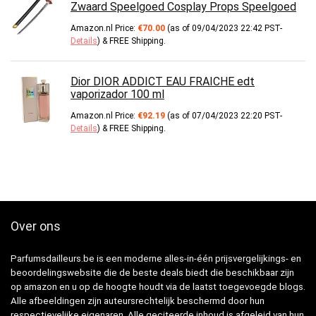
Zwaard Speelgoed Cosplay Props Speelgoed
Amazon.nl Price:
€
70.00
(as of 09/04/2023 22:42 PST-
Details
)
&
FREE Shipping
.
Dior DIOR ADDICT EAU FRAICHE edt
vaporizador 100 ml
Amazon.nl Price:
€
92.19
(as of 07/04/2023 22:20 PST-
Details
)
&
FREE Shipping
.
Over ons
Parfumsdailleurs.be is een moderne alles-in-één prijsvergelijkings- en
beoordelingswebsite die de beste deals biedt die beschikbaar zijn
op amazon en u op de hoogte houdt via de laatst toegevoegde blogs.
Alle afbeeldingen zijn auteursrechtelijk beschermd door hun
respectievelijke eigenaren. Alle geciteerde inhoud is afgeleid van hun