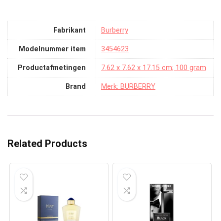
Fabrikant
‎Burberry
Modelnummer item
‎3454623
Productafmetingen
‎7.62 x 7.62 x 17.15 cm; 100 gram
Brand
Merk: BURBERRY
Related Products