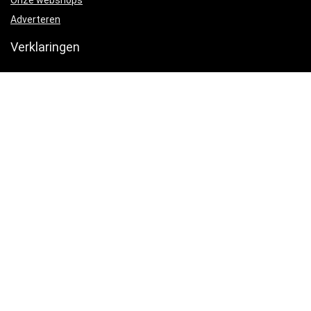
Onze webshops
Adverteren
Verklaringen
Privacybeleid
algemene voorwaarden
Gelieerde openbaarmaking
Productcategorieën