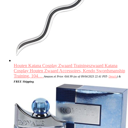
Houten Katana Cosplay Zwaard Trainingszwaard Katana
Cosplay Houten Zwaard Accessoires, Kendo Swordsmanship
Training, 104…
Amazon.nl Price:
€
44.99
(as of 09/04/2023 22:41 PST-
Details
)
&
FREE Shipping
.