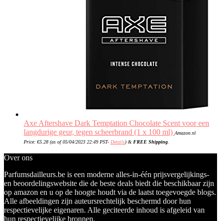
Axe Aftershave Dark Temptation Chocolate Scent voor een
langdurige geur, tegen scheerbrand (1 x 100 ml)
Amazon.nl
Price:
€
5.28
(as of 05/04/2023 22:49 PST-
Details
)
&
FREE Shipping
.
Over ons
Parfumsdailleurs.be is een moderne alles-in-één prijsvergelijkings-
en beoordelingswebsite die de beste deals biedt die beschikbaar zijn
op amazon en u op de hoogte houdt via de laatst toegevoegde blogs.
Alle afbeeldingen zijn auteursrechtelijk beschermd door hun
respectievelijke eigenaren. Alle geciteerde inhoud is afgeleid van
hun respectievelijke bronnen.