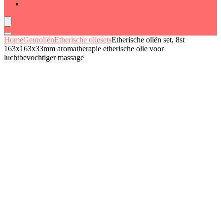
Blogs
Home
Geuroliën
Etherische oliesets
Etherische oliën set, 8st
163x163x33mm aromatherapie etherische olie voor
luchtbevochtiger massage