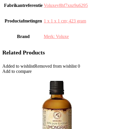
Fabrikantreferentie
‎Voluxev8hf7xnz9u6295
Productafmetingen
‎1 x 1 x 1 cm; 423 gram
Brand
Merk: Voluxe
Related Products
Added to wishlist
Removed from wishlist
0
Add to compare