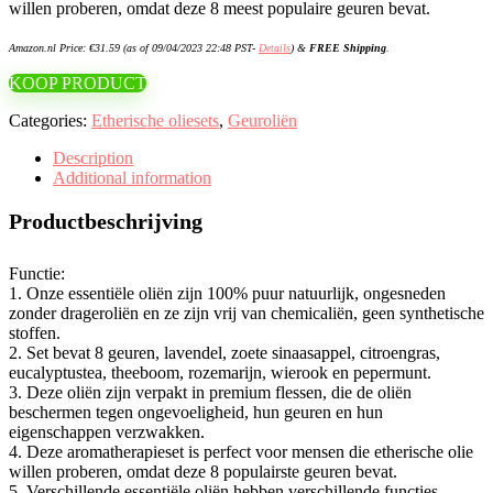
willen proberen, omdat deze 8 meest populaire geuren bevat.
Amazon.nl Price:
€
31.59
(as of 09/04/2023 22:48 PST-
Details
)
&
FREE Shipping
.
KOOP PRODUCT
Categories:
Etherische oliesets
,
Geuroliën
Description
Additional information
Productbeschrijving
Functie:
1. Onze essentiële oliën zijn 100% puur natuurlijk, ongesneden
zonder drageroliën en ze zijn vrij van chemicaliën, geen synthetische
stoffen.
2. Set bevat 8 geuren, lavendel, zoete sinaasappel, citroengras,
eucalyptustea, theeboom, rozemarijn, wierook en pepermunt.
3. Deze oliën zijn verpakt in premium flessen, die de oliën
beschermen tegen ongevoeligheid, hun geuren en hun
eigenschappen verzwakken.
4. Deze aromatherapieset is perfect voor mensen die etherische olie
willen proberen, omdat deze 8 populairste geuren bevat.
5. Verschillende essentiële oliën hebben verschillende functies,