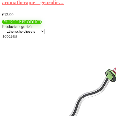
aromatherapie – geurolie…
€
12.99
KOOP PRODUCT
Productcategorieën
Topdeals