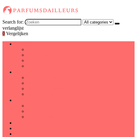
Search for:
verlanglijst
0
Vergelijken
Dames
Bodysprays
Eau de cologne
Eau de toilette
Parfum
Geuroliën
Dragende oliën
Etherische olie-singles
Etherische olieblends
Etherische oliesets
Heren
Aftershaves
Eau de parfum
Eau de toilette
Kinderen
Sets
Deal van de dag