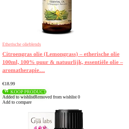
Etherische olieblends
Citroengras olie (Lemongrass) – etherische olie
100ml, 100% puur & natuurlijk, essentiële olie –
aromatherapie…
€
18.99
KOOP PRODUCT
Added to wishlist
Removed from wishlist
0
Add to compare