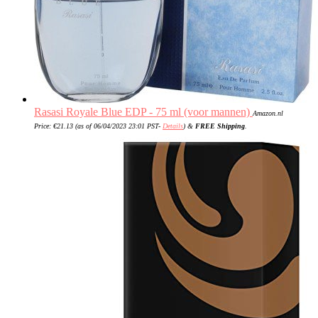
Rasasi Royale Blue EDP - 75 ml (voor mannen)
Amazon.nl
Price:
€
21.13
(as of 06/04/2023 23:01 PST-
Details
)
&
FREE Shipping
.