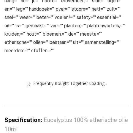
hang="" nu="" je="" hoofd="" eroverheen,="" sluit="" ogen=""
en="" leg="" handdoek="" over="" stoom="" het!="" zult=""
snel="" weer="" beter="" voelen!="" safety="" essential=""
oil="" is="" gemaakt="" van="" planten,="" plantenwortels,=""
kruiden,="" hout="" bloemen.="" de="" meeste=""
etherische="" oliën="" bestaan="" uit="" samenstelling=""
meerdere="" stoffen.=""
Frequently Bought Together Loading...
Specification:
Eucalyptus 100% etherische olie
10ml