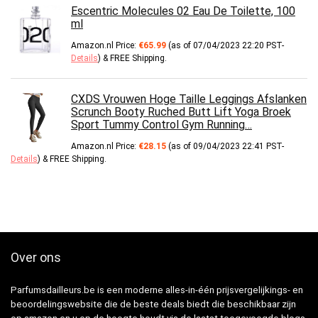
Escentric Molecules 02 Eau De Toilette, 100
ml
Amazon.nl Price:
€
65.99
(as of 07/04/2023 22:20 PST-
Details
)
&
FREE Shipping
.
CXDS Vrouwen Hoge Taille Leggings Afslanken
Scrunch Booty Ruched Butt Lift Yoga Broek
Sport Tummy Control Gym Running…
Amazon.nl Price:
€
28.15
(as of 09/04/2023 22:41 PST-
Details
)
&
FREE Shipping
.
Over ons
Parfumsdailleurs.be is een moderne alles-in-één prijsvergelijkings- en
beoordelingswebsite die de beste deals biedt die beschikbaar zijn