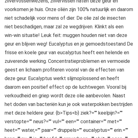
zilvervossenwezens, zilvervissen haten deze geur en
voorkomen je huis. Onze oliën zijn 100% natuurlijk en daarom
niet schadelijk voor mens of dier. De olie zal de insecten
niet beschadigen, maar zal ze wegdrijven. Klinkt als een
win-win situatie! Leuk feit: muggen houden niet van deze
geur en blijven weg! Eucalyptus en je gemoedstoestand De
frisse en koele geur van eucalyptus heeft een helende en
zuiverende werking. Concentratieproblemen en vermoeide
geest en lichaam profiteren vooral van de effecten van
deze geur. Eucalyptus werkt slijmoplossend en heeft
daarom een positief effect op de luchtwegen. Vooral bij
verkoudheid en griep wordt deze olie aanbevolen. Naast
het doden van bacteriën kun je ook waterpokken bestrijden
met deze heldere geur. {b>Tips<b} ziek?="" keelpijn?=""
verstopte="" neus?="" vul="" een="" container="" met=""
heet="" water,="" paar="" druppels="" eucalyptus="" erin.=""