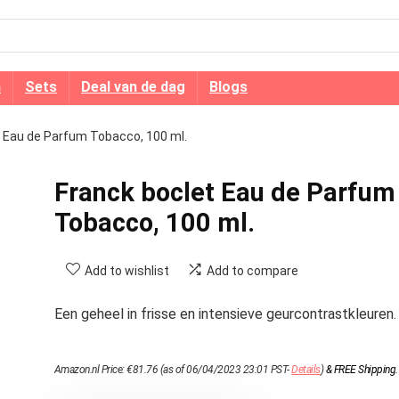
n
Sets
Deal van de dag
Blogs
t Eau de Parfum Tobacco, 100 ml.
Franck boclet Eau de Parfum
Tobacco, 100 ml.
Add to wishlist
Add to compare
Een geheel in frisse en intensieve geurcontrastkleuren.
Amazon.nl Price:
€
81.76
(as of 06/04/2023 23:01 PST-
Details
)
&
FREE Shipping
.