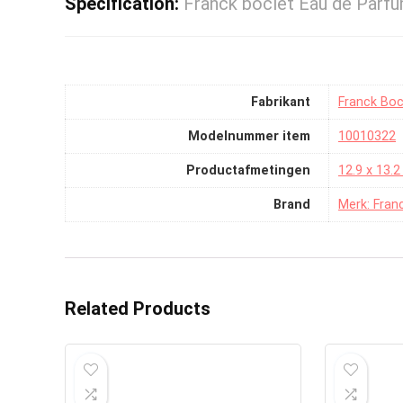
Specification:
Franck boclet Eau de Parf
Fabrikant
‎Franck Boc
Modelnummer item
‎10010322
Productafmetingen
‎12.9 x 13.
Brand
Merk: Fran
Related Products