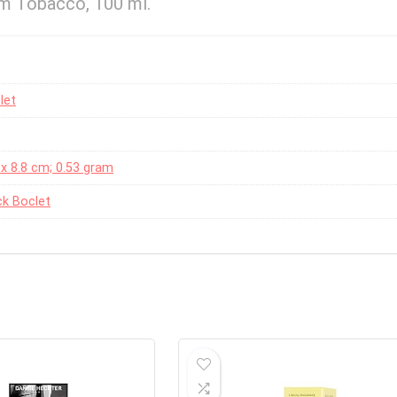
um Tobacco, 100 ml.
let
2 x 8.8 cm; 0.53 gram
ck Boclet