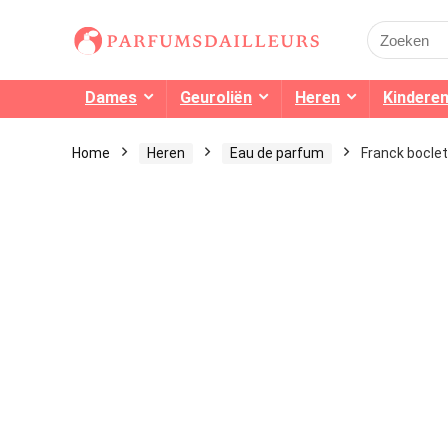
Search
for:
Dames
Geuroliën
Heren
Kindere
Home
Heren
Eau de parfum
Franck bocle