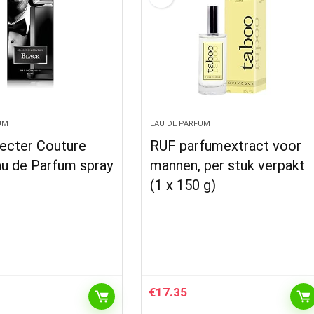
UM
EAU DE PARFUM
Hecter Couture
RUF parfumextract voor
au de Parfum spray
mannen, per stuk verpakt
(1 x 150 g)
€
17.35