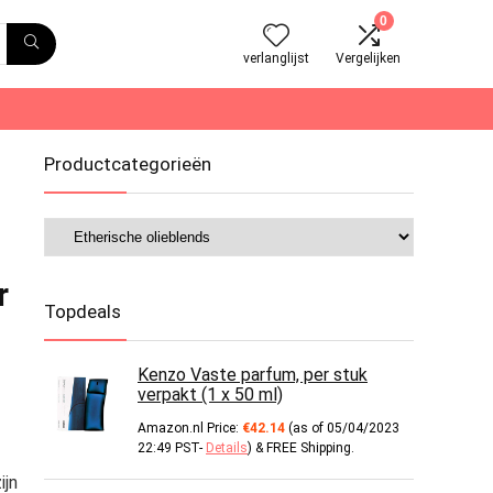
0
verlanglijst
Vergelijken
Productcategorieën
r
Topdeals
Kenzo Vaste parfum, per stuk
verpakt (1 x 50 ml)
Amazon.nl Price:
€
42.14
(as of 05/04/2023
22:49 PST-
Details
)
&
FREE Shipping
.
ijn