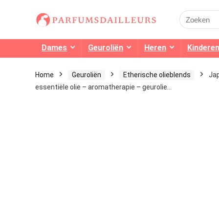
Search
for:
Dames
Geuroliën
Heren
Kindere
Home
Geuroliën
Etherische olieblends
Jap
essentiële olie – aromatherapie – geurolie…