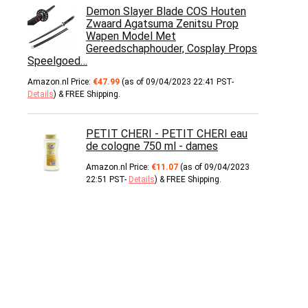
Demon Slayer Blade COS Houten
Zwaard Agatsuma Zenitsu Prop
Wapen Model Met
Gereedschaphouder, Cosplay Props
Speelgoed…
Amazon.nl Price:
€
47.99
(as of 09/04/2023 22:41 PST-
Details
)
&
FREE Shipping
.
PETIT CHERI - PETIT CHERI eau
de cologne 750 ml - dames
Amazon.nl Price:
€
11.07
(as of 09/04/2023
22:51 PST-
Details
)
&
FREE Shipping
.