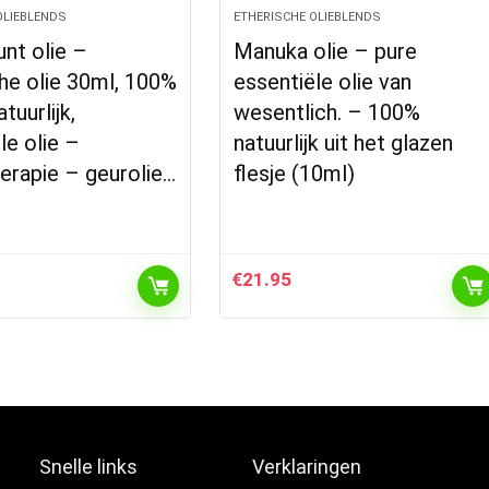
OLIEBLENDS
ETHERISCHE OLIEBLENDS
nt olie –
Manuka olie – pure
he olie 30ml, 100%
essentiële olie van
tuurlijk,
wesentlich. – 100%
le olie –
natuurlijk uit het glazen
erapie – geurolie…
flesje (10ml)
€
21.95
Snelle links
Verklaringen