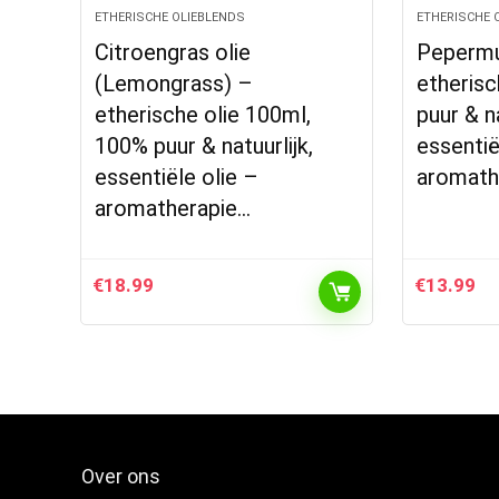
ETHERISCHE OLIEBLENDS
ETHERISCHE 
Citroengras olie
Pepermu
(Lemongrass) –
etherisc
etherische olie 100ml,
puur & na
100% puur & natuurlijk,
essentië
essentiële olie –
aromath
aromatherapie…
€
18.99
€
13.99
Over ons