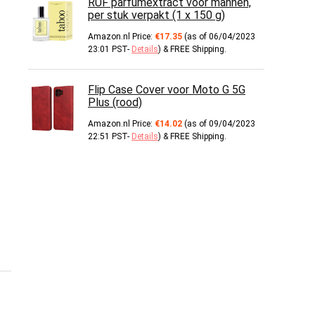
RUF parfumextract voor mannen,
per stuk verpakt (1 x 150 g)
Amazon.nl Price:
€
17.35
(as of 06/04/2023
23:01 PST-
Details
)
&
FREE Shipping
.
Flip Case Cover voor Moto G 5G
Plus (rood)
Amazon.nl Price:
€
14.02
(as of 09/04/2023
22:51 PST-
Details
)
&
FREE Shipping
.