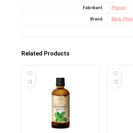
Fabrikant
‎Phatoil
Brand
Merk: Phato
Related Products