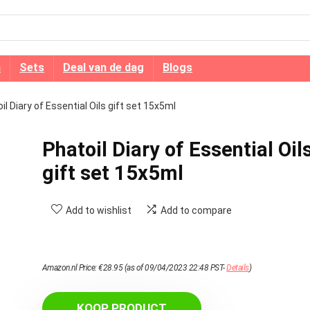
n
Sets
Deal van de dag
Blogs
il Diary of Essential Oils gift set 15x5ml
Phatoil Diary of Essential Oil
gift set 15x5ml
Add to wishlist
Add to compare
Amazon.nl Price:
€
28.95
(as of 09/04/2023 22:48 PST-
Details
)
KOOP PRODUCT