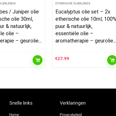
OLIEBLENDS
ETHERISCHE OLIEBLENDS
es / Juniper olie
Eucalyptus olie set – 2x
sche olie 30ml,
etherische olie 10ml, 100
r & natuurlijk,
puur & natuurlijk,
le olie –
essentiële olie –
erapie – geurolie…
aromatherapie – geurolie
€
27.99
Snelle links
Verklaringen
Home
Privacybeleid