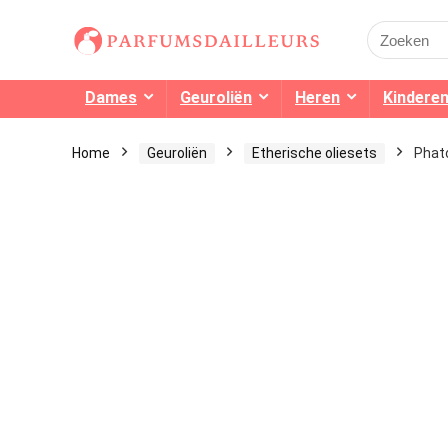
Search
for:
Dames
Geuroliën
Heren
Kindere
Home
Geuroliën
Etherische oliesets
Phato