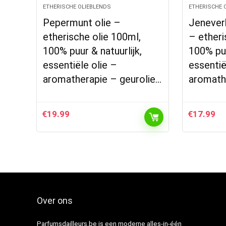
ETHERISCHE OLIEBLENDS
ETHERISCHE 
Pepermunt olie –
Jeneverb
etherische olie 100ml,
– etheri
100% puur & natuurlijk,
100% puu
essentiële olie –
essentië
aromatherapie – geurolie…
aromath
€
19.99
€
17.99
Over ons
Parfumsdailleurs.be is een moderne alles-in-één