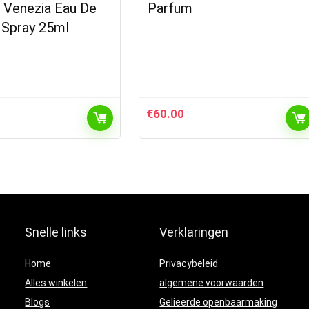
i Venezia Eau De
Parfum
 Spray 25ml
€
60.00
Snelle links
Verklaringen
Home
Privacybeleid
Alles winkelen
algemene voorwaarden
Blogs
Gelieerde openbaarmaking