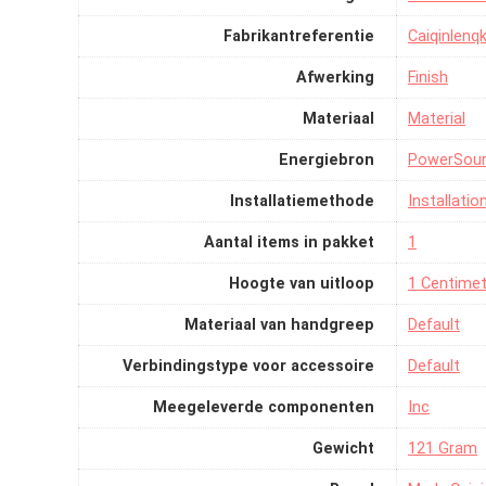
Fabrikantreferentie
‎Caiqinlen
Afwerking
‎Finish
Materiaal
‎Material
Energiebron
‎PowerSou
Installatiemethode
‎Installat
Aantal items in pakket
‎1
Hoogte van uitloop
‎1 Centime
Materiaal van handgreep
‎Default
Verbindingstype voor accessoire
‎Default
Meegeleverde componenten
‎Inc
Gewicht
‎121 Gram