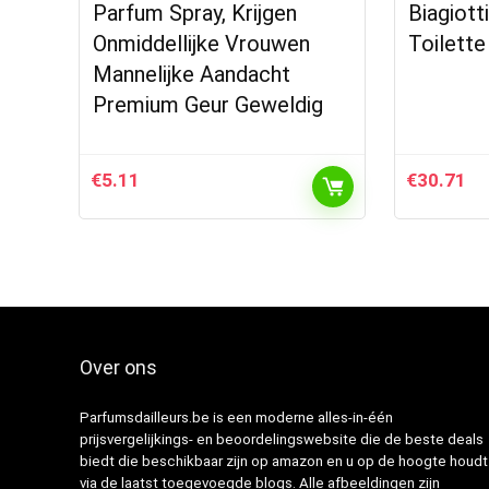
Parfum Spray, Krijgen
Biagiott
Onmiddellijke Vrouwen
Toilette
Mannelijke Aandacht
Premium Geur Geweldig
€
5.11
€
30.71
Over ons
Parfumsdailleurs.be is een moderne alles-in-één
prijsvergelijkings- en beoordelingswebsite die de beste deals
biedt die beschikbaar zijn op amazon en u op de hoogte houdt
via de laatst toegevoegde blogs. Alle afbeeldingen zijn