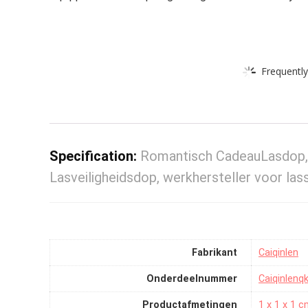
Frequently
Specification:
Romantisch CadeauLasdop,
Lasveiligheidsdop, werkhersteller voor lass
Fabrikant
‎Caiqinlen
Onderdeelnummer
‎Caiqinlen
Productafmetingen
‎1 x 1 x 1 