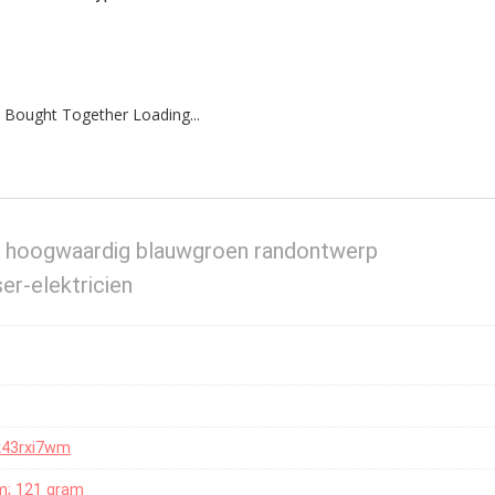
 Bought Together Loading...
 hoogwaardig blauwgroen randontwerp
er-elektricien
qk43rxi7wm
cm; 121 gram