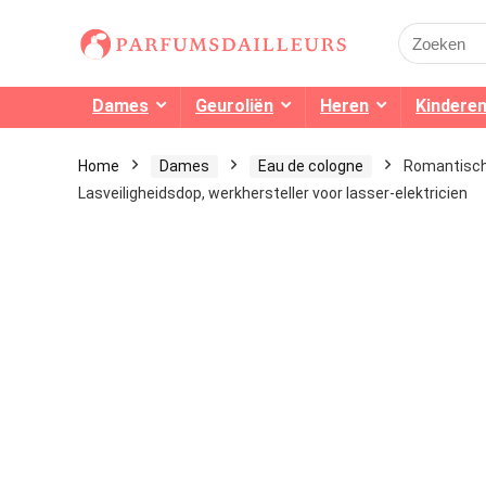
Search
for:
Dames
Geuroliën
Heren
Kindere
Home
Dames
Eau de cologne
Romantisch
Lasveiligheidsdop, werkhersteller voor lasser-elektricien