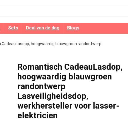
n
Sets
Deal van de dag
Blogs
 CadeauLasdop, hoogwaardig blauwgroen randontwerp
Romantisch CadeauLasdop,
hoogwaardig blauwgroen
randontwerp
Lasveiligheidsdop,
werkhersteller voor lasser-
elektricien