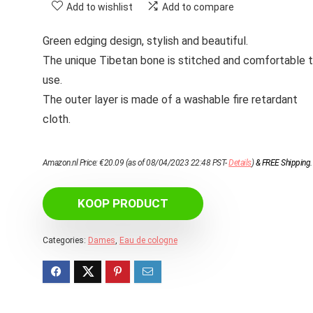
Add to wishlist
Add to compare
Green edging design, stylish and beautiful.
The unique Tibetan bone is stitched and comfortable 
use.
The outer layer is made of a washable fire retardant
cloth.
Amazon.nl Price:
€
20.09
(as of 08/04/2023 22:48 PST-
Details
)
&
FREE Shipping
.
KOOP PRODUCT
Categories:
Dames
,
Eau de cologne