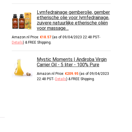
Lymfedrainage gemberolie, gember
etherische olie voor lymfedrainage,
zuivere natuurlijke etherische oliën
voor massage…
Amazon.nl Price:
€
18.57
(as of 09/04/2023 22:48 PST-
Details
)
&
FREE Shipping
.
Mystic Moments | Andiroba Virgin
Carrier Oil - 5 liter - 100% Pure
Amazon.nl Price:
€
209.95
(as of 09/04/2023
22:48 PST-
Details
)
&
FREE Shipping
.