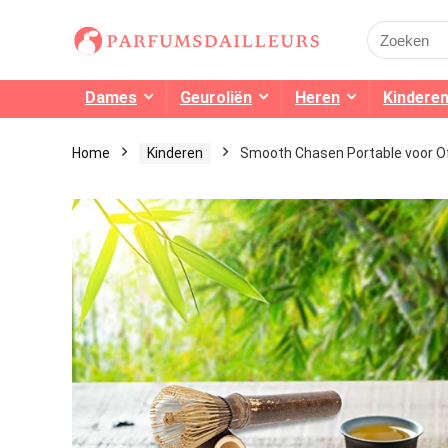
Search
for:
Dames
Geuroliën
Heren
Kindere
Home
Kinderen
Smooth Chasen Portable voor Of