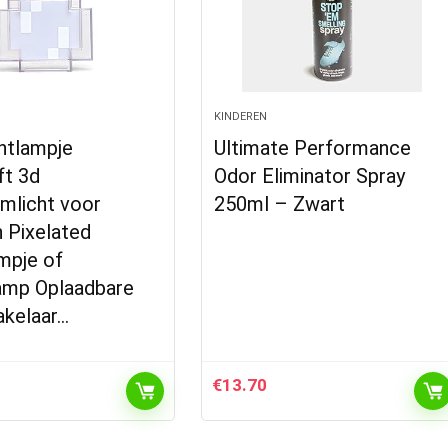
KINDEREN
htlampje
Ultimate Performance
ft 3d
Odor Eliminator Spray
mlicht voor
250ml – Zwart
 Pixelated
mpje of
amp Oplaadbare
akelaar…
€
13.70