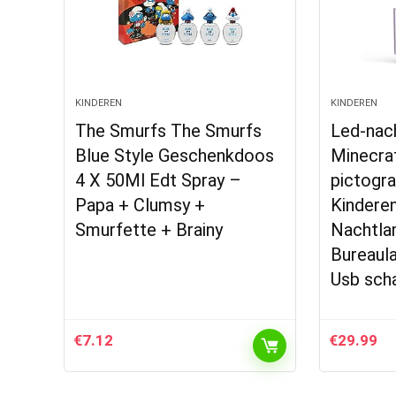
KINDEREN
KINDEREN
The Smurfs The Smurfs
Led-nac
Blue Style Geschenkdoos
Minecra
4 X 50Ml Edt Spray –
pictogra
Papa + Clumsy +
Kinderen
Smurfette + Brainy
Nachtla
Bureaul
Usb sch
€
7.12
€
29.99