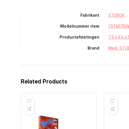
Fabrikant
‎STOBOK
Modelnummer item
‎15T807B
Productafmetingen
‎7.5 x 6.5 
Brand
Merk: STO
Related Products