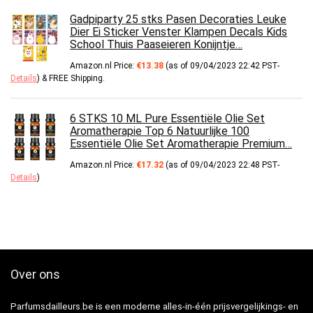
Gadpiparty 25 stks Pasen Decoraties Leuke
Dier Ei Sticker Venster Klampen Decals Kids
School Thuis Paaseieren Konijntje…
Amazon.nl Price:
€
13.38
(as of 09/04/2023 22:42 PST-
Details
)
&
FREE Shipping
.
6 STKS 10 ML Pure Essentiële Olie Set
Aromatherapie Top 6 Natuurlijke 100
Essentiële Olie Set Aromatherapie Premium…
Amazon.nl Price:
€
17.32
(as of 09/04/2023 22:48 PST-
Details
)
Over ons
Parfumsdailleurs.be is een moderne alles-in-één prijsvergelijkings- en