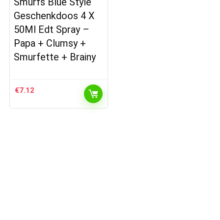
Smurfs Blue Style
Geschenkdoos 4 X
50Ml Edt Spray –
Papa + Clumsy +
Smurfette + Brainy
€
7.12