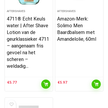
AFTERSHAVES
AFTERSHAVES
4711® Echt Keuls
Amazon-Merk:
water | After Shave
Solimo Men
Lotion van de
Baardbalsem met
geurklassieker 4711
Amandelolie, 60ml
– aangenaam fris
gevoel na het
scheren –
weldadig…
€
5.77
€
5.97