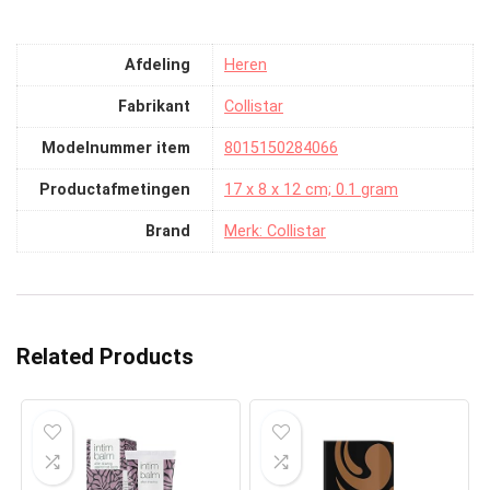
Afdeling
‎Heren
Fabrikant
‎Collistar
Modelnummer item
‎8015150284066
Productafmetingen
‎17 x 8 x 12 cm; 0.1 gram
Brand
Merk: Collistar
Related Products