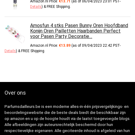
Amazon.nl Price:
€
13.71
(as of 06/04/2023 23:01 PST-
Details
)
&
FREE Shipping
.
Amosfun 4 stks Pasen Bunny Oren Hoofdband
Konijn Oren Pailletten Haarbanden Perfect
voor Pasen Party Decoratie…
Amazon.nl Price:
€
13.89
(as of 09/04/2023 22:42 PST-
Details
)
&
FREE Shipping
.
Over ons
Parfumsdailleurs.be is een moderne alles-in-één prijsvergelijkings- en
beoordelingswebsite die de beste deals biedt die beschikbaar zijn
op amazon en u op de hoogte houdt via de laatst toegevoegde blogs.
Alle afbeeldingen zijn auteursrechtelijk beschermd door hun
respectievelijke eigenaren. Alle geciteerde inhoud is afgeleid van hun