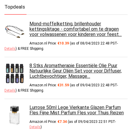
Topdeals
Mond-moffelketting, brillenhouder
kettingslijtage - comfortabel om te dragen
voor volwassenen voor kinderen voor feest…
Amazon.nl Price:
€
10.39
(as of 08/04/2023 22:48 PST-
Details
)
&
FREE Shipping
.
8 Stks Aromatherapie Essentiële Olie Puur
Natuurlijke Geur Oliën Set voor voor Diffuser,
Luchtbevochtiger, Massage…
Amazon.nl Price:
€
31.59
(as of 09/04/2023 22:48 PST-
Details
)
&
FREE Shipping
.
Lurrose 50ml Lege Vierkante Glazen Parfum
Fles Fijne Mist Parfum Fles voor Thuis Reizen
Amazon.nl Price:
€
7.34
(as of 09/04/2023 22:51 PST-
Details
)