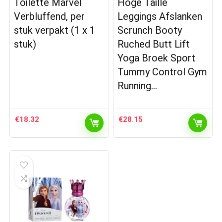
Toilette Marvel
Hoge Taille
Verbluffend, per
Leggings Afslanken
stuk verpakt (1 x 1
Scrunch Booty
stuk)
Ruched Butt Lift
Yoga Broek Sport
Tummy Control Gym
Running…
€
18.32
€
28.15