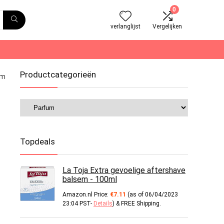
0
verlanglijst
Vergelijken
Productcategorieën
um
Topdeals
La Toja Extra gevoelige aftershave
balsem - 100ml
Amazon.nl Price:
€
7.11
(as of 06/04/2023
23:04 PST-
Details
)
&
FREE Shipping
.