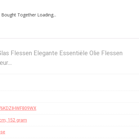
 Bought Together Loading...
las Flessen Elegante Essentiële Olie Flessen
eur…
76KDZIHWF809WX
5 cm; 152 gram
ose