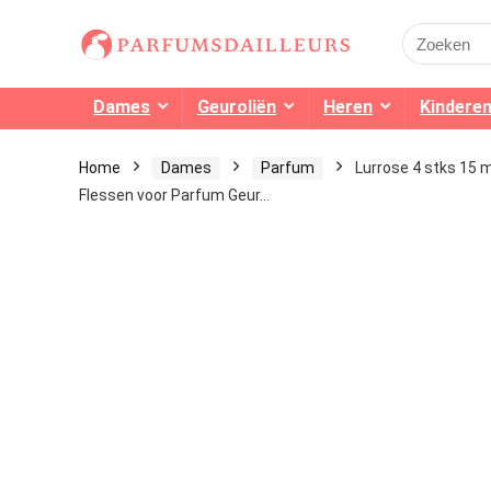
Search
for:
Dames
Geuroliën
Heren
Kindere
Home
Dames
Parfum
Lurrose 4 stks 15 
Flessen voor Parfum Geur…