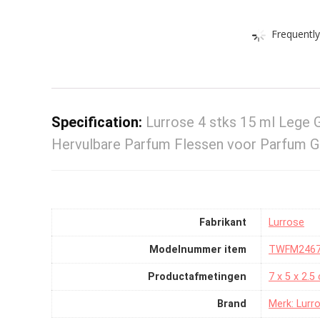
Frequently
Specification:
Lurrose 4 stks 15 ml Lege G
Hervulbare Parfum Flessen voor Parfum G
Fabrikant
‎Lurrose
Modelnummer item
‎TWFM246
Productafmetingen
‎7 x 5 x 2.
Brand
Merk: Lurr