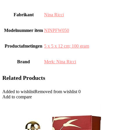
Fabrikant
‎Nina Ricci
Modelnummer item
‎NINPFW050
Productafmetingen
‎5 x 5 x 12 cm; 100 gram
Brand
Merk: Nina Ricci
Related Products
Added to wishlist
Removed from wishlist
0
Add to compare