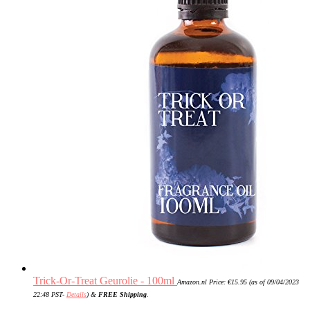
Trick-Or-Treat Geurolie - 100ml
Amazon.nl Price:
€
15.95
(as of 09/04/2023
22:48 PST-
Details
)
&
FREE Shipping
.