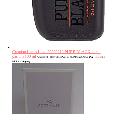
Creation Lamis Luxe 29839218 PURE BLACK heren
parfum 100 ml
Amazon.nl Price:
€
13.30
(as of 06/04/2023 23:01 PST-
Details
)
&
FREE Shipping
.