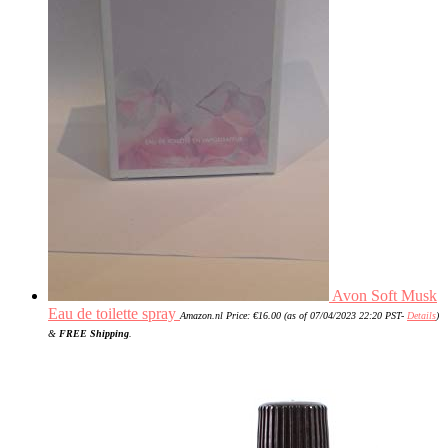
Avon Soft Musk
Eau de toilette spray
Amazon.nl Price:
€
16.00
(as of 07/04/2023 22:20 PST-
Details
)
&
FREE Shipping
.