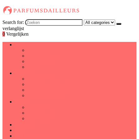
Search for:
verlanglijst
0
Vergelijken
Dames
Bodysprays
Eau de cologne
Eau de toilette
Parfum
Geuroliën
Dragende oliën
Etherische olie-singles
Etherische olieblends
Etherische oliesets
Heren
Aftershaves
Eau de parfum
Eau de toilette
Kinderen
Sets
Deal van de dag