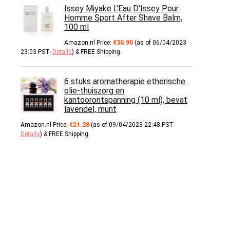
Issey Miyake L'Eau D'Issey Pour
Homme Sport After Shave Balm,
100 ml
Amazon.nl Price:
€
30.90
(as of 06/04/2023
23:03 PST-
Details
)
&
FREE Shipping
.
6 stuks aromatherapie etherische
olie-thuiszorg en
kantoorontspanning (10 ml), bevat
lavendel, munt
Amazon.nl Price:
€
21.28
(as of 09/04/2023 22:48 PST-
Details
)
&
FREE Shipping
.