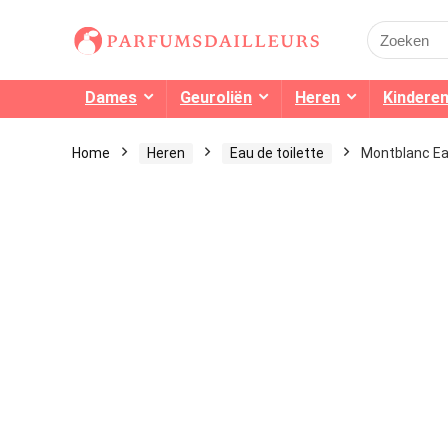
Search
for:
Dames
Geuroliën
Heren
Kindere
Home
Heren
Eau de toilette
Montblanc Eau