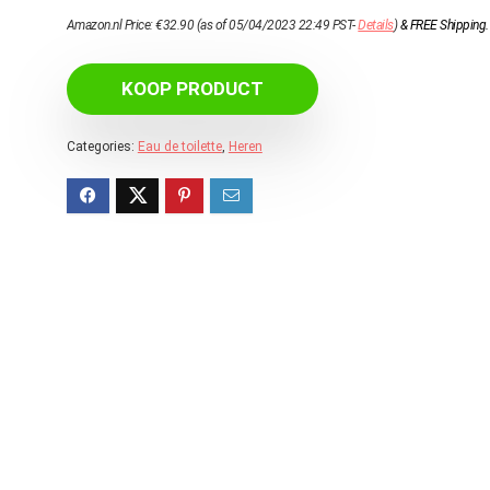
Amazon.nl Price:
€
32.90
(as of 05/04/2023 22:49 PST-
Details
)
&
FREE Shipping
.
KOOP PRODUCT
Categories:
Eau de toilette
,
Heren