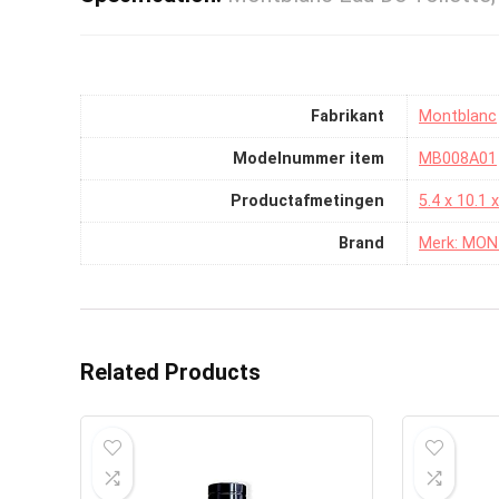
Fabrikant
‎Montblanc
Modelnummer item
‎MB008A01
Productafmetingen
‎5.4 x 10.1
Brand
Merk: MO
Related Products