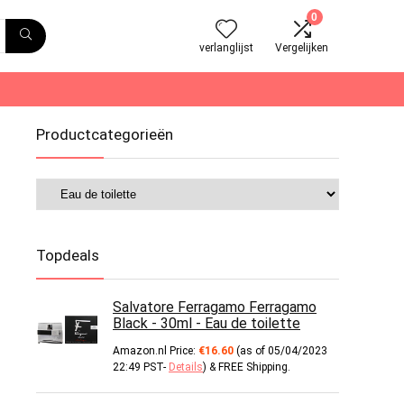
0
verlanglijst
Vergelijken
Productcategorieën
Topdeals
Salvatore Ferragamo Ferragamo
Black - 30ml - Eau de toilette
Amazon.nl Price:
€
16.60
(as of 05/04/2023
22:49 PST-
Details
)
&
FREE Shipping
.